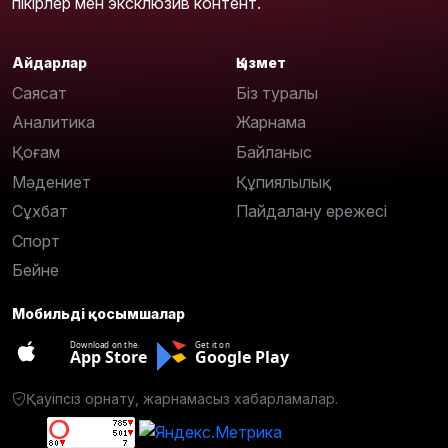
пікірлер мен эксклюзив контент.
Айдарлар
Қызмет
Саясат
Біз туралы
Аналитика
Жарнама
Қоғам
Байланыс
Мәдениет
Құпиялылық
Сұхбат
Пайдалану ережесі
Спорт
Бейне
Мобильді қосымшалар
Download on the
Get it on
App Store
Google Play
Қауіпсіз орнату, жарнамасыз хабарламалар.