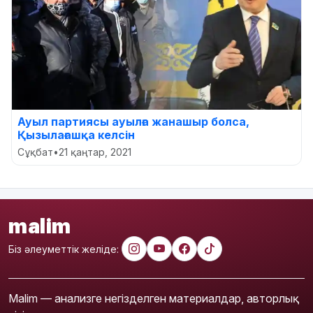
Ауыл партиясы ауылға жанашыр болса,
Қызылағашқа келсін
Сұқбат
•
21 қаңтар, 2021
malim
Біз әлеуметтік желіде:
Malim — анализге негізделген материалдар, авторлық