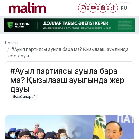
RU
Басты
#Ауыл партиясы ауылға бара ма? Қызылағаш ауылында
жер дауы
#Ауыл партиясы ауылға бара
ма? Қызылағаш ауылында жер
дауы
Жазбалар: 1