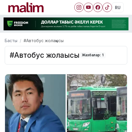
RU
Басты
#Автобус жолақысы
#Автобус жолақысы
Жазбалар: 1