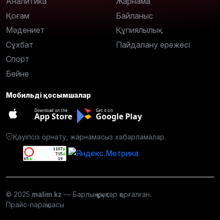
Аналитика
Жарнама
Қоғам
Байланыс
Мәдениет
Құпиялылық
Сұхбат
Пайдалану ережесі
Спорт
Бейне
Мобильді қосымшалар
Download on the
Get it on
App Store
Google Play
Қауіпсіз орнату, жарнамасыз хабарламалар.
© 2025
malim.kz
— Барлық құқықтар қорғалған.
Прайс-парақшасы