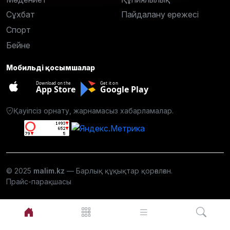
Сұхбат
Пайдалану ережесі
Спорт
Бейне
Мобильді қосымшалар
Download on the
Get it on
App Store
Google Play
Қауіпсіз орнату, жарнамасыз хабарламалар.
© 2025
malim.kz
— Барлық құқықтар қорғалған.
Прайс-парақшасы