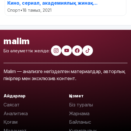
Кино, сериал, академиялық жинақ...
Спорт
•
18 тамыз, 2021
malim
Біз әлеуметтік желіде:
Malim — анализге негізделген материалдар, авторлық
пікірлер мен эксклюзив контент.
Айдарлар
Қызмет
Саясат
Біз туралы
Аналитика
Жарнама
Қоғам
Байланыс
Мәдениет
Құпиялылық