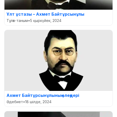
Ұлт ұстазы – Ахмет Байтұрсынұлы
Тұлға-таным
•
5 қыркүйек, 2024
Ахмет Байтұрсынұлының өлеңдері
Әдебиет
•
18 шілде, 2024