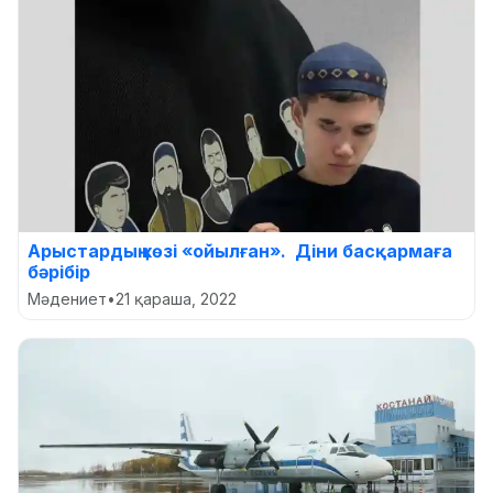
Арыстардың көзі «ойылған». Діни басқармаға
бәрібір
Мәдениет
•
21 қараша, 2022