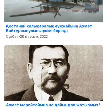
Қостанай халықаралық әуежайына Ахмет
Байтұрсынұлының есімі берілді
Сұқбат
•
28 маусым, 2022
Ахмет мерейтойына не дайындап жатырмыз?