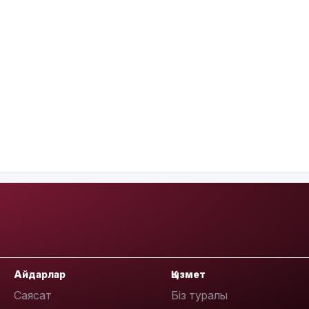
Айдарлар
Қызмет
Саясат
Біз туралы