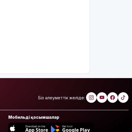
Біз әлеуметтік желіде:
Мобильді қосымшалар
Download on the
Get it on
App Store
Google Play