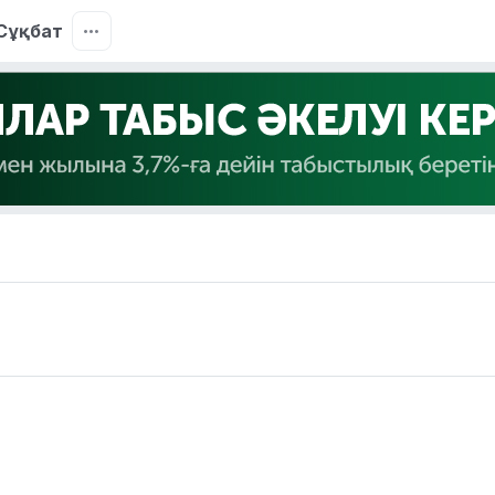
Сұқбат