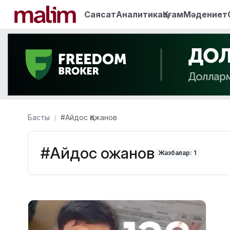
Саясат
Аналитика
Қоғам
Мәдениет
Басты
#Айдос Қожанов
#Айдос Қожанов
Жазбалар: 1