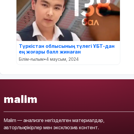
Түркістан облысының түлегі ҰБТ-дан
ең жоғары балл жинаған
Білім-ғылым
•
4 маусым, 2024
malim
Malim — анализге негізделген материалдар,
авторлық пікірлер мен эксклюзив контент.