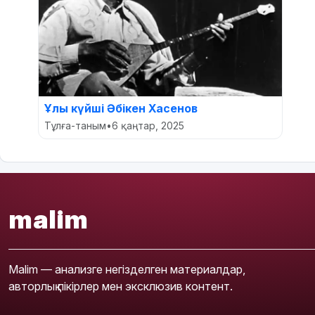
Ұлы күйші Әбікен Хасенов
Тұлға-таным
•
6 қаңтар, 2025
malim
Malim — анализге негізделген материалдар,
авторлық пікірлер мен эксклюзив контент.