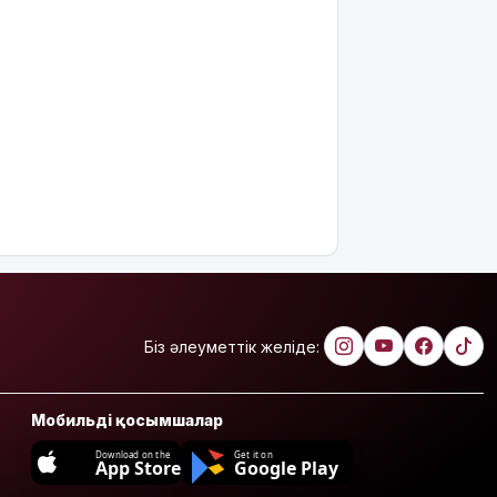
Біз әлеуметтік желіде:
Мобильді қосымшалар
Download on the
Get it on
App Store
Google Play