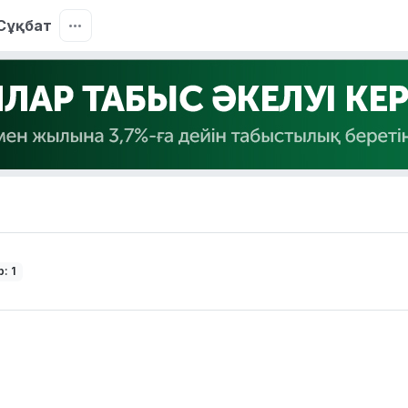
Сұқбат
: 1