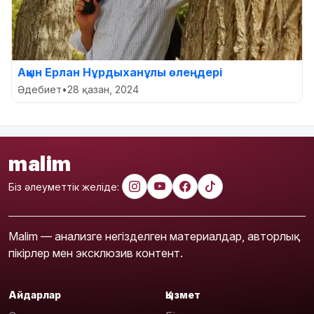
Ақын Ерлан Нұрдыханұлы өлеңдері
Әдебиет
•
28 қазан, 2024
malim
Біз әлеуметтік желіде:
Malim — анализге негізделген материалдар, авторлық
пікірлер мен эксклюзив контент.
Айдарлар
Қызмет