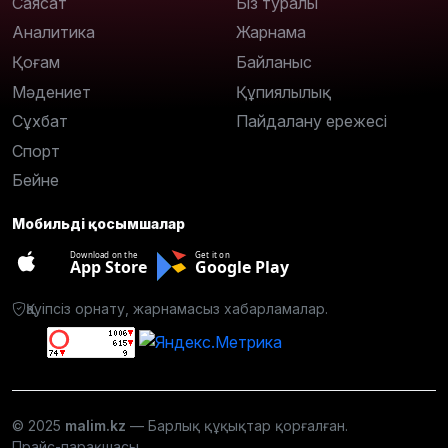
Саясат
Біз туралы
Аналитика
Жарнама
Қоғам
Байланыс
Мәдениет
Құпиялылық
Сұхбат
Пайдалану ережесі
Спорт
Бейне
Мобильді қосымшалар
Download on the
Get it on
App Store
Google Play
Қауіпсіз орнату, жарнамасыз хабарламалар.
© 2025
malim.kz
— Барлық құқықтар қорғалған.
Прайс-парақшасы