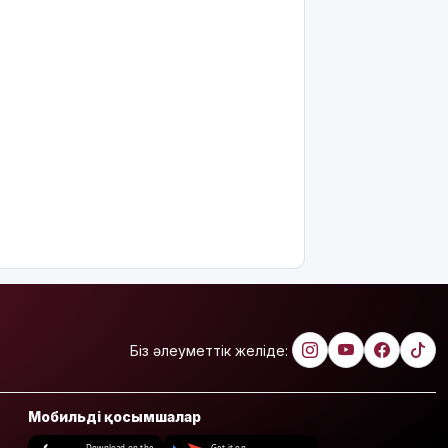
Біз әлеуметтік желіде:
Мобильді қосымшалар
Download on the
Get it on