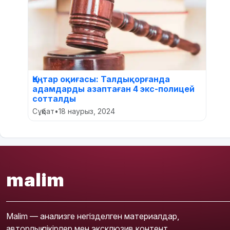
Қаңтар оқиғасы: Талдықорғанда
адамдарды азаптаған 4 экс-полицей
сотталды
Сұқбат
•
18 наурыз, 2024
malim
Malim — анализге негізделген материалдар,
авторлық пікірлер мен эксклюзив контент.