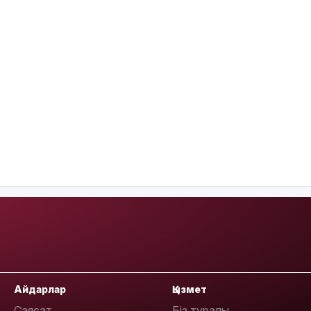
Айдарлар
Қызмет
Саясат
Біз туралы