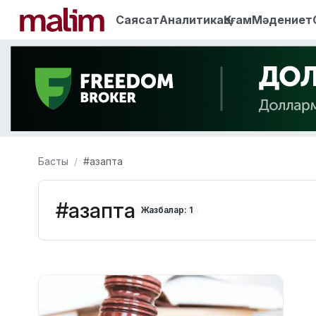
Саясат
Аналитика
Қоғам
Мәдениет
Басты
#азапта
#азапта
Жазбалар: 1