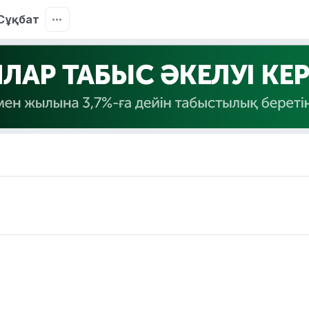
Сұқбат