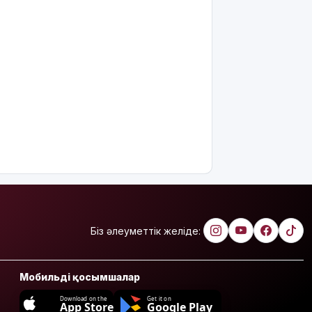
Біз әлеуметтік желіде:
Мобильді қосымшалар
Download on the
Get it on
App Store
Google Play