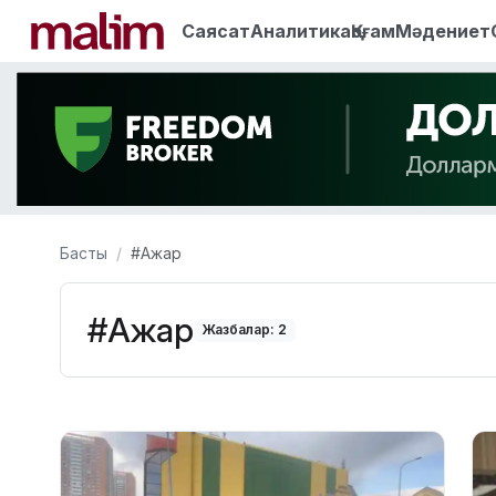
Саясат
Аналитика
Қоғам
Мәдениет
Басты
#Ажар
#Ажар
Жазбалар: 2