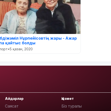
бдіжәміл Нұрпейісовтің жары - Ажар
па қайтыс болды
порт
•
5 қазан, 2020
Айдарлар
Қызмет
Саясат
Біз туралы