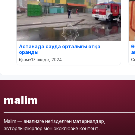
Астанада сауда орталығы отқа
Ә
оранды
а
Қоғам
•
17 шілде, 2024
С
malim
Malim — анализге негізделген материалдар,
авторлық пікірлер мен эксклюзив контент.