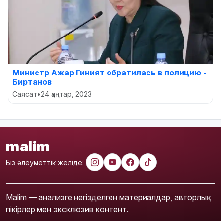
Министр Ажар Гиният обратилась в полицию -
Биртанов
Саясат
•
24 қаңтар, 2023
malim
Біз әлеуметтік желіде:
Malim — анализге негізделген материалдар, авторлық
пікірлер мен эксклюзив контент.