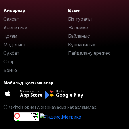
Айдарлар
Қызмет
Саясат
Біз туралы
Аналитика
Жарнама
Қоғам
Байланыс
Мәдениет
Құпиялылық
Сұхбат
Пайдалану ережесі
Спорт
Бейне
Мобильді қосымшалар
Download on the
Get it on
App Store
Google Play
Қауіпсіз орнату, жарнамасыз хабарламалар.