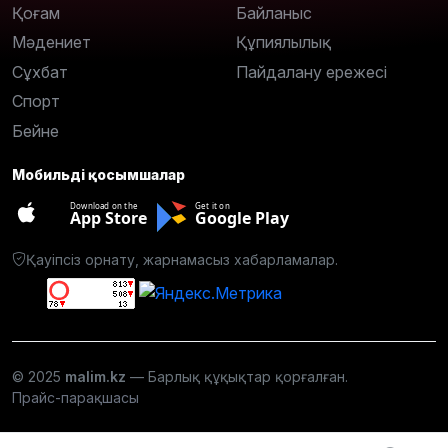
Қоғам
Байланыс
Мәдениет
Құпиялылық
Сұхбат
Пайдалану ережесі
Спорт
Бейне
Мобильді қосымшалар
Download on the
Get it on
App Store
Google Play
Қауіпсіз орнату, жарнамасыз хабарламалар.
© 2025
malim.kz
— Барлық құқықтар қорғалған.
Прайс-парақшасы