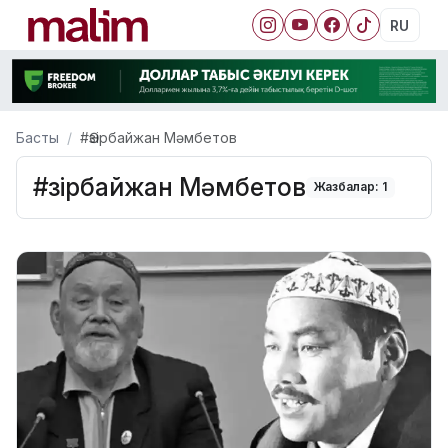
RU
Басты
#Әзірбайжан Мәмбетов
#Әзірбайжан Мәмбетов
Жазбалар: 1