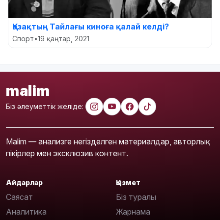
Қазақтың Тайлағы киноға қалай келді?
Спорт
•
19 қаңтар, 2021
malim
Біз әлеуметтік желіде:
Malim — анализге негізделген материалдар, авторлық
пікірлер мен эксклюзив контент.
Айдарлар
Қызмет
Саясат
Біз туралы
Аналитика
Жарнама