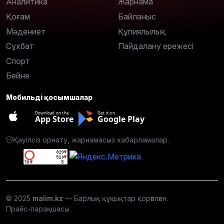
Аналитика
Жарнама
Қоғам
Байланыс
Мәдениет
Құпиялылық
Сұхбат
Пайдалану ережесі
Спорт
Бейне
Мобильді қосымшалар
Download on the
Get it on
App Store
Google Play
Қауіпсіз орнату, жарнамасыз хабарламалар.
© 2025
malim.kz
— Барлық құқықтар қорғалған.
Прайс-парақшасы