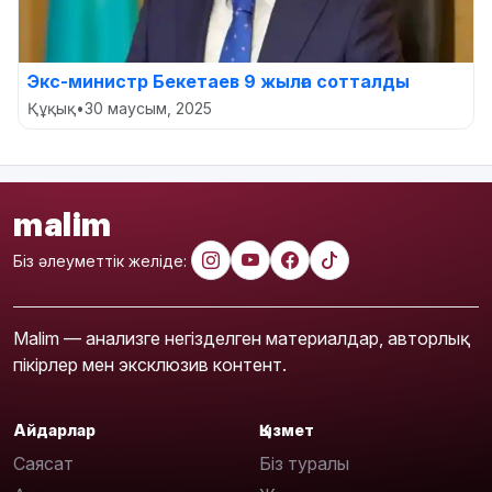
Экс-министр Бекетаев 9 жылға сотталды
Құқық
•
30 маусым, 2025
malim
Біз әлеуметтік желіде:
Malim — анализге негізделген материалдар, авторлық
пікірлер мен эксклюзив контент.
Айдарлар
Қызмет
Саясат
Біз туралы