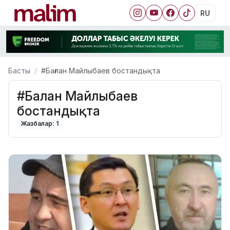
RU
Басты
#Бағлан Майлыбаев бостандықта
#Бағлан Майлыбаев
бостандықта
Жазбалар: 1