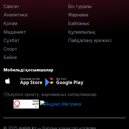
Саясат
Біз туралы
Аналитика
Жарнама
Қоғам
Байланыс
Мәдениет
Құпиялылық
Сұхбат
Пайдалану ережесі
Спорт
Бейне
Мобильді қосымшалар
Download on the
Get it on
App Store
Google Play
Қауіпсіз орнату, жарнамасыз хабарламалар.
© 2025
malim.kz
— Барлық құқықтар қорғалған.