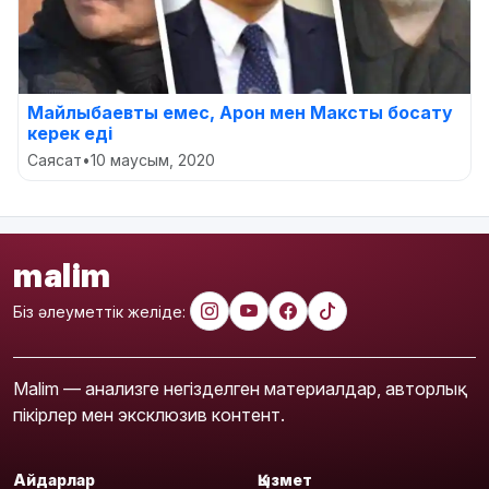
Майлыбаевты емес, Арон мен Максты босату
керек еді
Саясат
•
10 маусым, 2020
malim
Біз әлеуметтік желіде:
Malim — анализге негізделген материалдар, авторлық
пікірлер мен эксклюзив контент.
Айдарлар
Қызмет