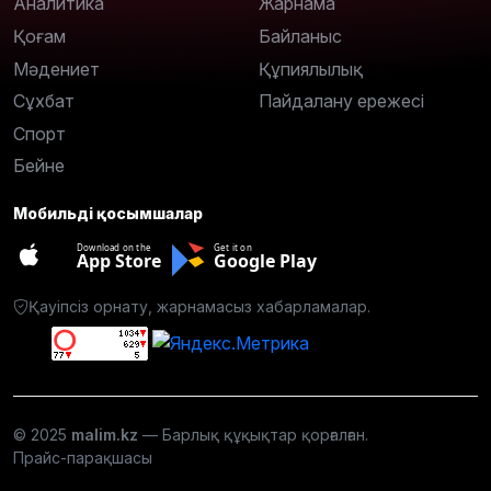
Аналитика
Жарнама
Қоғам
Байланыс
Мәдениет
Құпиялылық
Сұхбат
Пайдалану ережесі
Спорт
Бейне
Мобильді қосымшалар
Download on the
Get it on
App Store
Google Play
Қауіпсіз орнату, жарнамасыз хабарламалар.
© 2025
malim.kz
— Барлық құқықтар қорғалған.
Прайс-парақшасы