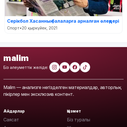
Серікбол Хасанның балаларға арналған өлеңдері
Спорт
•
20 қыркүйек, 2021
malim
Біз әлеуметтік желіде:
Malim — анализге негізделген материалдар, авторлық
пікірлер мен эксклюзив контент.
Айдарлар
Қызмет
Саясат
Біз туралы