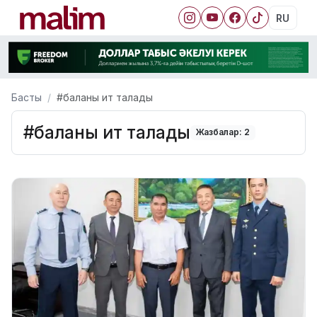
RU
Басты
#баланы ит талады
#баланы ит талады
Жазбалар: 2