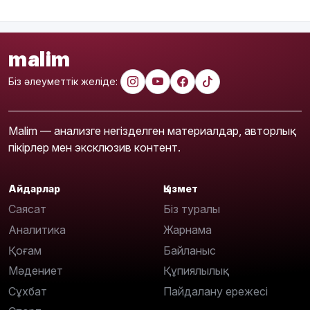
malim
Біз әлеуметтік желіде:
Malim — анализге негізделген материалдар, авторлық
пікірлер мен эксклюзив контент.
Айдарлар
Қызмет
Саясат
Біз туралы
Аналитика
Жарнама
Қоғам
Байланыс
Мәдениет
Құпиялылық
Сұхбат
Пайдалану ережесі