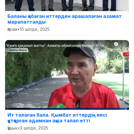
Баланы қабаған иттерден арашалаған азамат
марапатталды
Қоғам
•
10 шілде, 2025
Ит талаған бала. Қымбат иттердің иесі
құтқарған адамнан ақша талап етті
Құқық
•
2 шілде, 2025