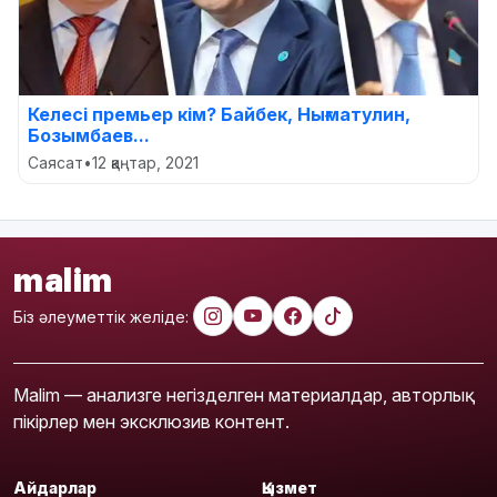
Келесі премьер кім? Байбек, Нығматулин,
Бозымбаев...
Саясат
•
12 қаңтар, 2021
malim
Біз әлеуметтік желіде:
Malim — анализге негізделген материалдар, авторлық
пікірлер мен эксклюзив контент.
Айдарлар
Қызмет