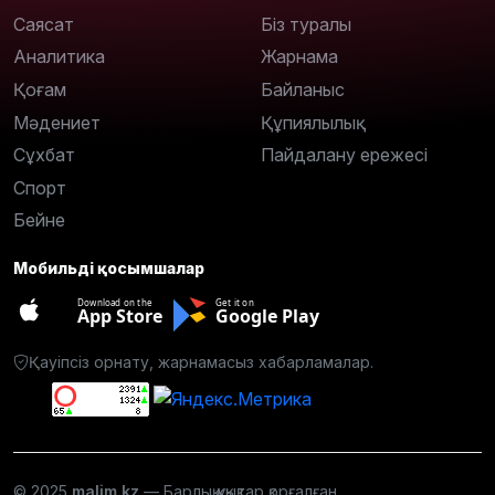
Саясат
Біз туралы
Аналитика
Жарнама
Қоғам
Байланыс
Мәдениет
Құпиялылық
Сұхбат
Пайдалану ережесі
Спорт
Бейне
Мобильді қосымшалар
Download on the
Get it on
App Store
Google Play
Қауіпсіз орнату, жарнамасыз хабарламалар.
© 2025
malim.kz
— Барлық құқықтар қорғалған.