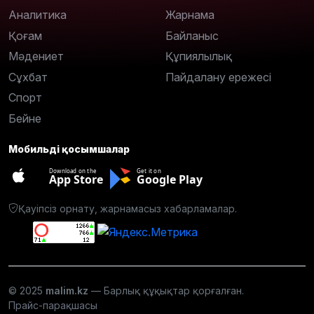
Аналитика
Жарнама
Қоғам
Байланыс
Мәдениет
Құпиялылық
Сұхбат
Пайдалану ережесі
Спорт
Бейне
Мобильді қосымшалар
Download on the
Get it on
App Store
Google Play
Қауіпсіз орнату, жарнамасыз хабарламалар.
© 2025
malim.kz
— Барлық құқықтар қорғалған.
Прайс-парақшасы