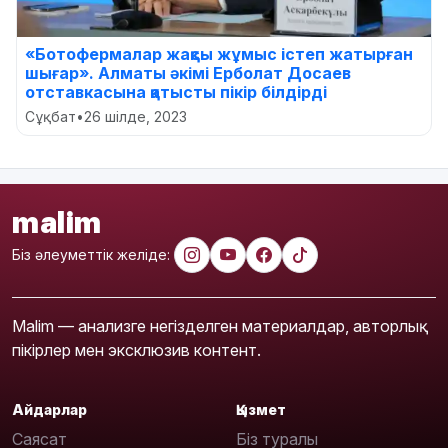
«Ботофермалар жақсы жұмыс істеп жатырған
шығар». Алматы әкімі Ерболат Досаев
отставкасына қатысты пікір білдірді
Сұқбат
•
26 шілде, 2023
malim
Біз әлеуметтік желіде:
Malim — анализге негізделген материалдар, авторлық
пікірлер мен эксклюзив контент.
Айдарлар
Қызмет
Саясат
Біз туралы