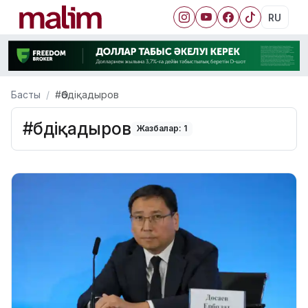
RU
Басты
#Әбдіқадыров
#Әбдіқадыров
Жазбалар: 1