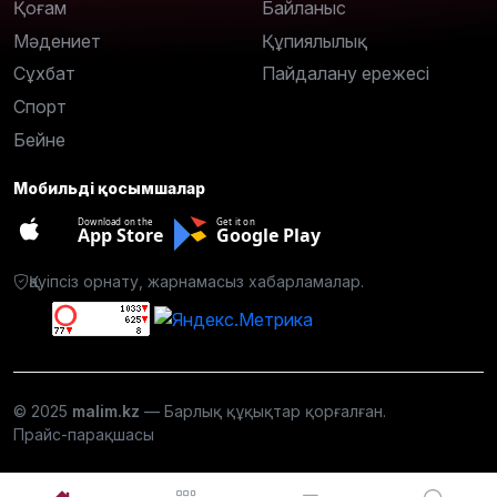
Қоғам
Байланыс
Мәдениет
Құпиялылық
Сұхбат
Пайдалану ережесі
Спорт
Бейне
Мобильді қосымшалар
Download on the
Get it on
App Store
Google Play
Қауіпсіз орнату, жарнамасыз хабарламалар.
© 2025
malim.kz
— Барлық құқықтар қорғалған.
Прайс-парақшасы