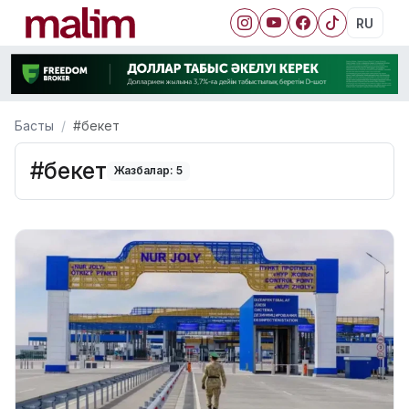
RU
Басты
#бекет
#бекет
Жазбалар: 5