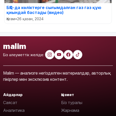
БҚО-да көліктерге сығымдалған газ газ құю
қиындай бастады (видео)
Қоғам
•
26 қазан, 2024
malim
Біз әлеуметтік желіде:
Malim — анализге негізделген материалдар, авторлық
пікірлер мен эксклюзив контент.
Айдарлар
Қызмет
Саясат
Біз туралы
Аналитика
Жарнама