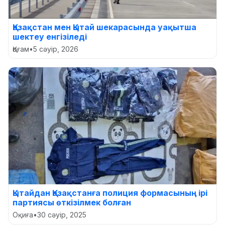
Қазақстан мен Қытай шекарасында уақытша
шектеу енгізіледі
Қоғам
•
5 сәуір, 2026
Қытайдан Қазақстанға полиция формасының ірі
партиясы өткізілмек болған
Оқиға
•
30 сәуір, 2025