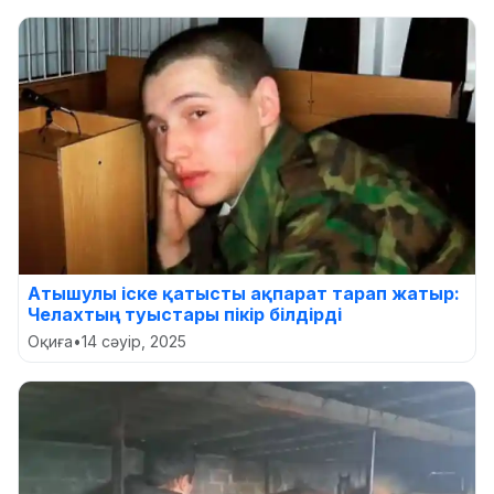
Атышулы іске қатысты ақпарат тарап жатыр:
Челахтың туыстары пікір білдірді
Оқиға
•
14 сәуір, 2025