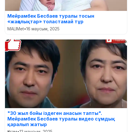
Мейрамбек Бесбаев туралы тосын
«жаңалықтар» толастамай тұр
MALIMet
•
16 маусым, 2025
"30 жыл бойы іздеген анасын тапты".
Мейрамбек Бесбаев туралы видео сұмдық
қаралып жатыр
Қоғам
•
12 маусым, 2025