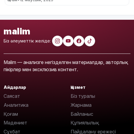
malim
Біз әлеуметтік желіде:
Malim — анализге негізделген материалдар, авторлық
пікірлер мен эксклюзив контент.
Айдарлар
Қызмет
Саясат
Біз туралы
Аналитика
Жарнама
Қоғам
Байланыс
Мәдениет
Құпиялылық
Сұхбат
Пайдалану ережесі