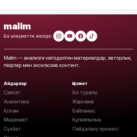
malim
Біз әлеуметтік желіде:
Malim — анализге негізделген материалдар, авторлық
пікірлер мен эксклюзив контент.
Айдарлар
Қызмет
Саясат
Біз туралы
Аналитика
Жарнама
Қоғам
Байланыс
Мәдениет
Құпиялылық
Сұхбат
Пайдалану ережесі