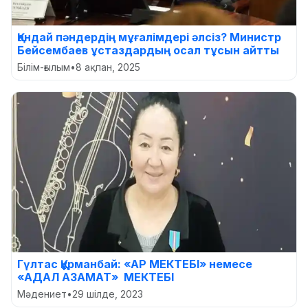
Қандай пәндердің мұғалімдері әлсіз? Министр
Бейсембаев ұстаздардың осал тұсын айтты
Білім-ғылым
•
8 ақпан, 2025
Гүлтас Құрманбай: «АР МЕКТЕБІ» немесе
«АДАЛ АЗАМАТ» МЕКТЕБІ
Мәдениет
•
29 шілде, 2023