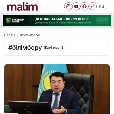
RU
Басты
#білімберу
#білімберу
Жазбалар: 2