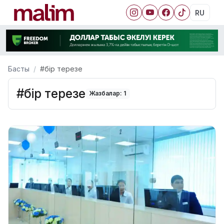
RU
Басты
#бір терезе
#бір терезе
Жазбалар: 1