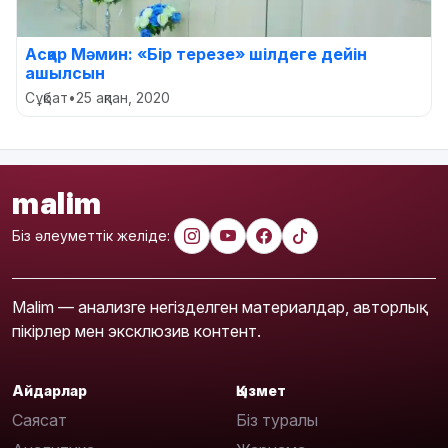
Асқар Мәмин: «Бір терезе» шілдеге дейін
ашылсын
Сұқбат
•
25 ақпан, 2020
malim
Біз әлеуметтік желіде:
Malim — анализге негізделген материалдар, авторлық
пікірлер мен эксклюзив контент.
Айдарлар
Қызмет
Саясат
Біз туралы