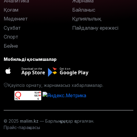
Аналитика
Жарнама
Қоғам
Байланыс
Мәдениет
Құпиялылық
Сұхбат
Пайдалану ережесі
Спорт
Бейне
Мобильді қосымшалар
Download on the
Get it on
App Store
Google Play
Қауіпсіз орнату, жарнамасыз хабарламалар.
© 2025
malim.kz
— Барлық құқықтар қорғалған.
Прайс-парақшасы