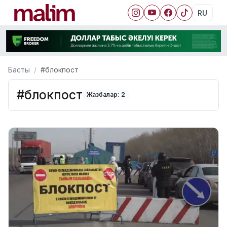
RU
Басты
#блокпост
#блокпост
Жазбалар: 2