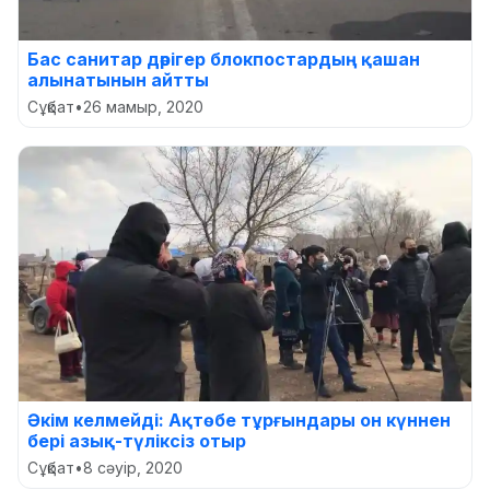
Бас санитар дәрігер блокпостардың қашан
алынатынын айтты
Сұқбат
•
26 мамыр, 2020
Әкім келмейді: Ақтөбе тұрғындары он күннен
бері азық-түліксіз отыр
Сұқбат
•
8 сәуір, 2020