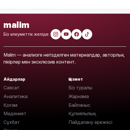
malim
Біз әлеуметтік желіде:
Malim — анализге негізделген материалдар, авторлық
пікірлер мен эксклюзив контент.
Айдарлар
Қызмет
Саясат
Біз туралы
Аналитика
Жарнама
Қоғам
Байланыс
Мәдениет
Құпиялылық
Сұхбат
Пайдалану ережесі