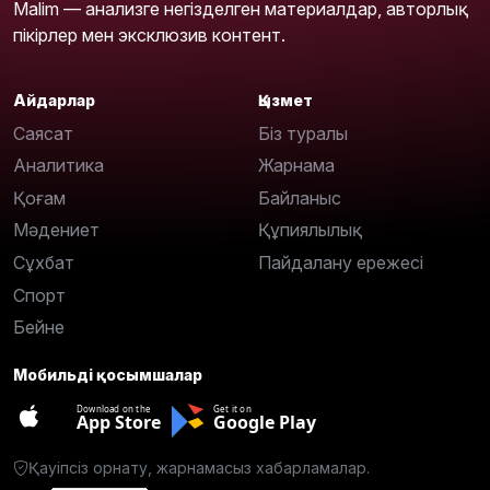
Malim — анализге негізделген материалдар, авторлық
пікірлер мен эксклюзив контент.
Айдарлар
Қызмет
Саясат
Біз туралы
Аналитика
Жарнама
Қоғам
Байланыс
Мәдениет
Құпиялылық
Сұхбат
Пайдалану ережесі
Спорт
Бейне
Мобильді қосымшалар
Download on the
Get it on
App Store
Google Play
Қауіпсіз орнату, жарнамасыз хабарламалар.