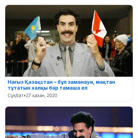
Нағыз Қазақстан – бұл заманауи, мақтан
тұтатын халқы бар тамаша ел
Сұқбат
•
27 қазан, 2020