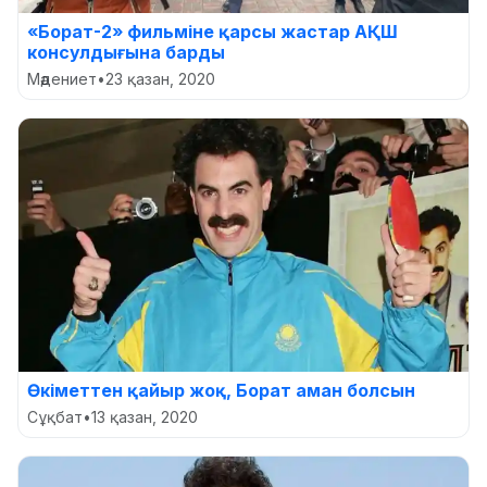
«Борат-2» фильміне қарсы жастар АҚШ
консулдығына барды
Мәдениет
•
23 қазан, 2020
Өкіметтен қайыр жоқ, Борат аман болсын
Сұқбат
•
13 қазан, 2020