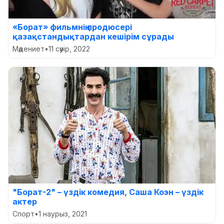
«Борат» фильмнің продюсері
қазақстандықтардан кешірім сұрады
Мәдениет
•
11 сәуір, 2022
"Борат-2" – үздік комедия, Саша Коэн – үздік
актер
Спорт
•
1 наурыз, 2021