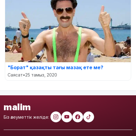
"Борат" қазақты тағы мазақ ете ме?
Саясат
•
25 тамыз, 2020
malim
Біз әлеуметтік желіде: