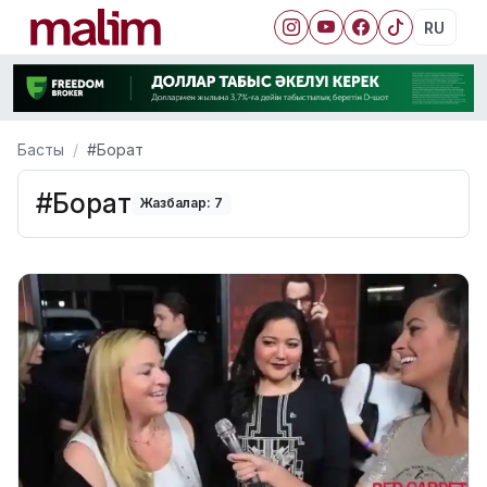
RU
Басты
#Борат
#Борат
Жазбалар: 7