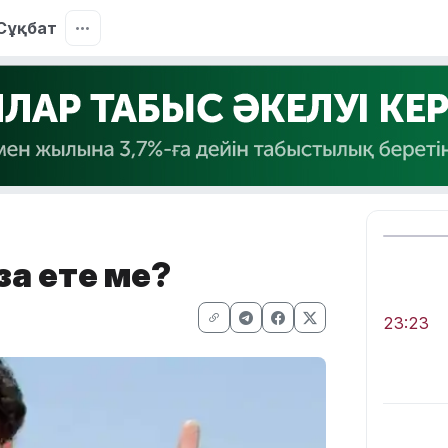
Сұқбат
зақ ете ме?
23:23