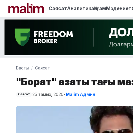
Саясат
Аналитика
Қоғам
Мәдениет
Басты
Саясат
"Борат" қазақты тағы ма
25 тамыз, 2020
•
Malim Админ
Саясат