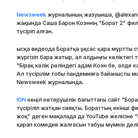
Newsweek
журналының жазуынша, @alexand
жақында Саша Барон Коэннің "Борат 2" филь
түсіріп алған.
Қысқа видеода Боратқа ұқсас қара мұртты с
жүргізіп бара жатыр, ал алдыңғы көліктегі т
"Бірақ көлік рөліндегі адам Коэн бе, әлде 
Ал түсірілім тобы пандемияға байанысты мас
Newsweek журналында.
IGN
көңіл көтерушілік бағыттағы сайт "Бор
түсіріліп жатқан сияқты. Бораттың екінші ф
жоқ" деген мақалада да YouTube желісіне 
қарап комедия жалғасын табуы мүмкін делі