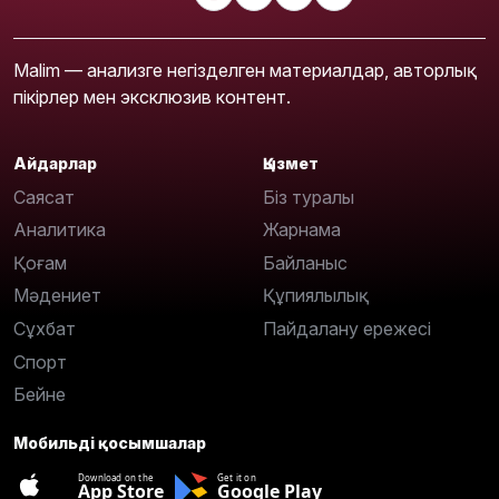
Malim — анализге негізделген материалдар, авторлық
пікірлер мен эксклюзив контент.
Айдарлар
Қызмет
Саясат
Біз туралы
Аналитика
Жарнама
Қоғам
Байланыс
Мәдениет
Құпиялылық
Сұхбат
Пайдалану ережесі
Спорт
Бейне
Мобильді қосымшалар
Download on the
Get it on
App Store
Google Play