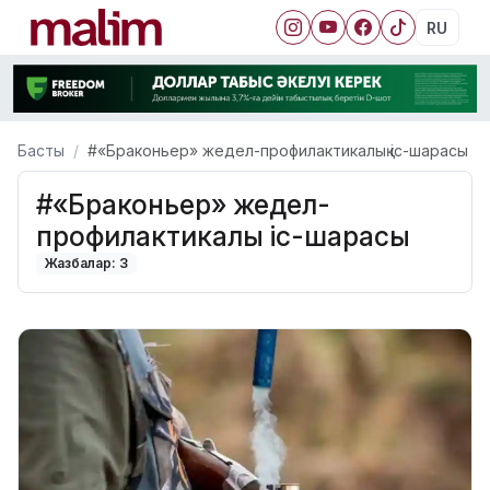
RU
Басты
#«Браконьер» жедел-профилактикалық іс-шарасы
#«Браконьер» жедел-
профилактикалық іс-шарасы
Жазбалар: 3