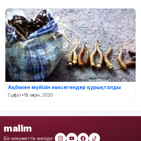
Ақбөкен мүйізін көксегендер құрықталды
Сұқбат
•
18 ақпан, 2020
malim
Біз әлеуметтік желіде: