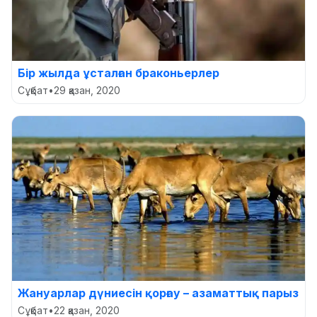
Бір жылда ұсталған браконьерлер
Сұқбат
•
29 қазан, 2020
Жануарлар дүниесін қорғау – азаматтық парыз
Сұқбат
•
22 қазан, 2020