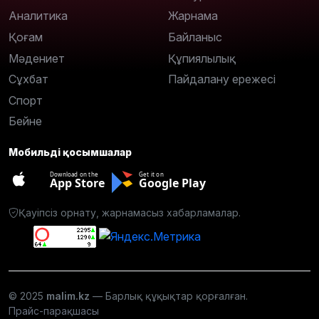
Аналитика
Жарнама
Қоғам
Байланыс
Мәдениет
Құпиялылық
Сұхбат
Пайдалану ережесі
Спорт
Бейне
Мобильді қосымшалар
Download on the
Get it on
App Store
Google Play
Қауіпсіз орнату, жарнамасыз хабарламалар.
© 2025
malim.kz
— Барлық құқықтар қорғалған.
Прайс-парақшасы