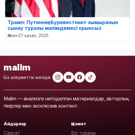
Трамп: Путиннің «Буревестник» зымыранын
сынау туралы мәлімдемесі орынсыз
Әлем
•
27 қазан, 2025
malim
Біз әлеуметтік желіде:
Malim — анализге негізделген материалдар, авторлық
пікірлер мен эксклюзив контент.
Айдарлар
Қызмет
Саясат
Біз туралы