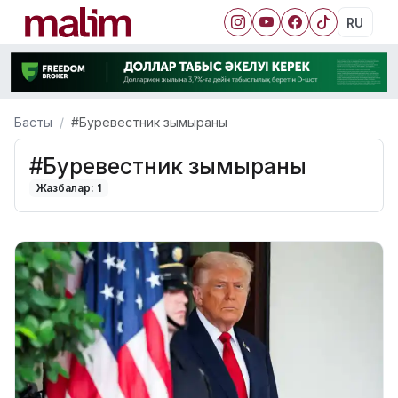
RU
Басты
#Буревестник зымыраны
#Буревестник зымыраны
Жазбалар: 1