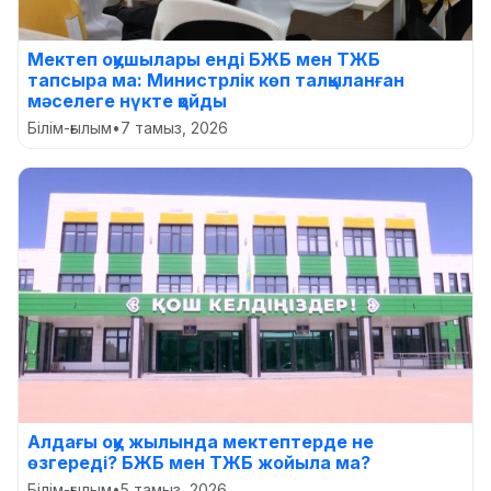
Мектеп оқушылары енді БЖБ мен ТЖБ
тапсыра ма: Министрлік көп талқыланған
мәселеге нүкте қойды
Білім-ғылым
•
7 тамыз, 2026
Алдағы оқу жылында мектептерде не
өзгереді? БЖБ мен ТЖБ жойыла ма?
Білім-ғылым
•
5 тамыз, 2026