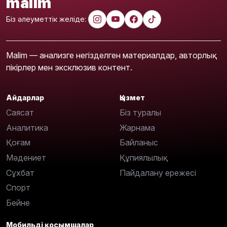
malim
Біз әлеуметтік желіде:
Malim — анализге негізделген материалдар, авторлық
пікірлер мен эксклюзив контент.
Айдарлар
Қызмет
Саясат
Біз туралы
Аналитика
Жарнама
Қоғам
Байланыс
Мәдениет
Құпиялылық
Сұхбат
Пайдалану ережесі
Спорт
Бейне
Мобильді қосымшалар