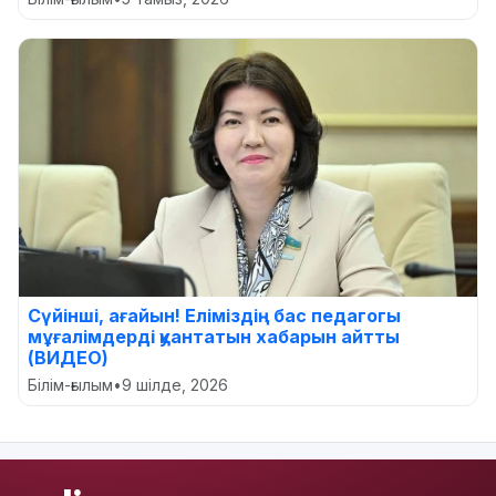
Сүйінші, ағайын! Еліміздің бас педагогы
мұғалімдерді қуантатын хабарын айтты
(ВИДЕО)
Білім-ғылым
•
9 шілде, 2026