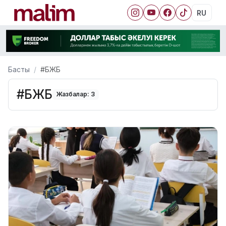
RU
Басты
#БЖБ
#БЖБ
Жазбалар: 3