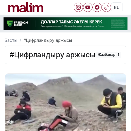
RU
Басты
#Цифрландыру қаржысы
#Цифрландыру қаржысы
Жазбалар: 1