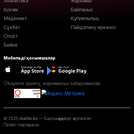
Аналитика
Жарнама
Қоғам
Байланыс
Мәдениет
Құпиялылық
Сұхбат
Пайдалану ережесі
Спорт
Бейне
Мобильді қосымшалар
Download on the
Get it on
App Store
Google Play
Қауіпсіз орнату, жарнамасыз хабарламалар.
© 2025
malim.kz
— Барлық құқықтар қорғалған.
Прайс-парақшасы