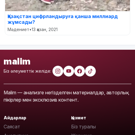
Қазақстан цифрландыруға қанша миллиард
жұмсады?
Мәдениет
•
13 қазан, 2021
malim
Біз әлеуметтік желіде:
Malim — анализге негізделген материалдар, авторлық
пікірлер мен эксклюзив контент.
Айдарлар
Қызмет
Саясат
Біз туралы