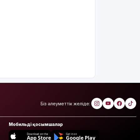
Біз әлеуметтік желіде:
Мобильді қосымшалар
Download on the
Get it on
App Store
Google Play