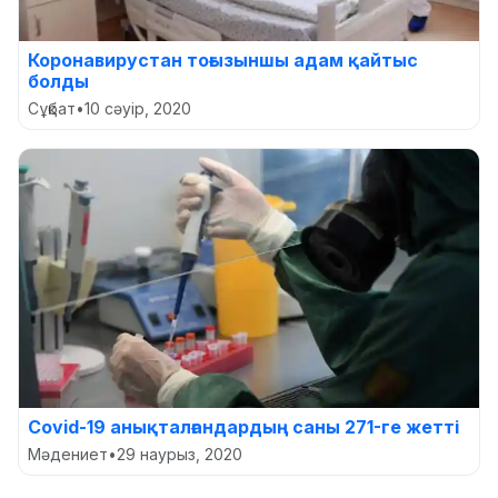
Коронавирустан тоғызыншы адам қайтыс
болды
Сұқбат
•
10 сәуір, 2020
Covid-19 анықталғандардың саны 271-ге жетті
Мәдениет
•
29 наурыз, 2020