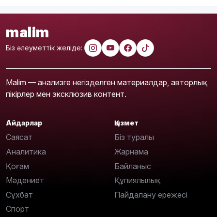
malim
Біз әлеуметтік желіде:
Malim — анализге негізделген материалдар, авторлық
пікірлер мен эксклюзив контент.
Айдарлар
Қызмет
Саясат
Біз туралы
Аналитика
Жарнама
Қоғам
Байланыс
Мәдениет
Құпиялылық
Сұхбат
Пайдалану ережесі
Спорт