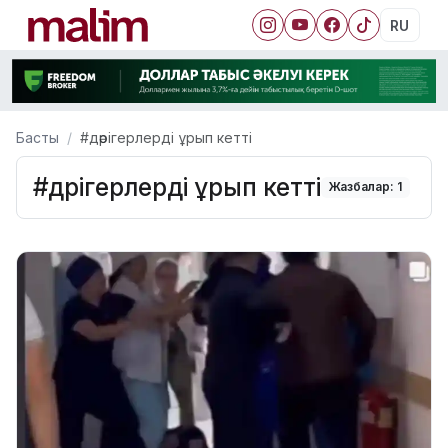
RU
Басты
#дәрігерлерді ұрып кетті
#дәрігерлерді ұрып кетті
Жазбалар: 1