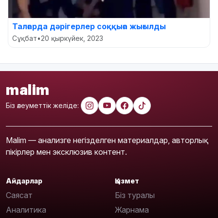
Талғарда дәрігерлер соққыға жығылды
Сұқбат
•
20 қыркүйек, 2023
malim
Біз әлеуметтік желіде:
Malim — анализге негізделген материалдар, авторлық
пікірлер мен эксклюзив контент.
Айдарлар
Қызмет
Саясат
Біз туралы
Аналитика
Жарнама