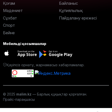
Қоғам
Байланыс
Мәдениет
Құпиялылық
Сұхбат
Пайдалану ережесі
Спорт
Бейне
Мобильді қосымшалар
Download on the
Get it on
App Store
Google Play
Қауіпсіз орнату, жарнамасыз хабарламалар.
© 2025
malim.kz
— Барлық құқықтар қорғалған.
Прайс-парақшасы