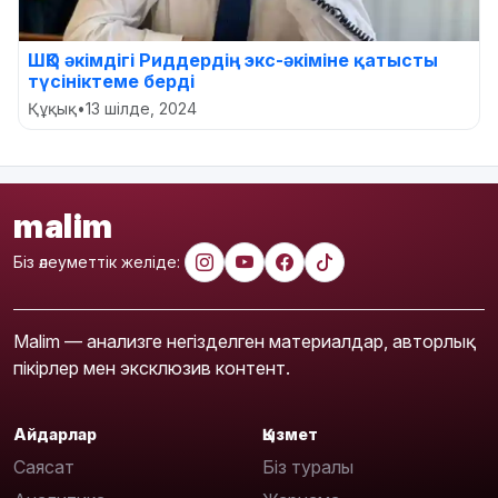
ШҚО әкімдігі Риддердің экс-әкіміне қатысты
түсініктеме берді
Құқық
•
13 шілде, 2024
malim
Біз әлеуметтік желіде:
Malim — анализге негізделген материалдар, авторлық
пікірлер мен эксклюзив контент.
Айдарлар
Қызмет
Саясат
Біз туралы