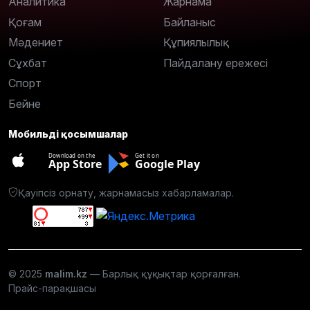
Аналитика
Жарнама
Қоғам
Байланыс
Мәдениет
Құпиялылық
Сұхбат
Пайдалану ережесі
Спорт
Бейне
Мобильді қосымшалар
Download on the
Get it on
App Store
Google Play
Қауіпсіз орнату, жарнамасыз хабарламалар.
© 2025
malim.kz
— Барлық құқықтар қорғалған.
Прайс-парақшасы