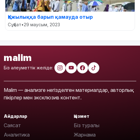
Қажылыққа барып қамауда отыр
Сұқбат
•
29 маусым, 2023
malim
Біз әлеуметтік желіде:
Malim — анализге негізделген материалдар, авторлық
пікірлер мен эксклюзив контент.
Айдарлар
Қызмет
Саясат
Біз туралы
Аналитика
Жарнама