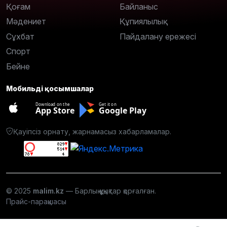
Қоғам
Байланыс
Мәдениет
Құпиялылық
Сұхбат
Пайдалану ережесі
Спорт
Бейне
Мобильді қосымшалар
Download on the
Get it on
App Store
Google Play
Қауіпсіз орнату, жарнамасыз хабарламалар.
© 2025
malim.kz
— Барлық құқықтар қорғалған.
Прайс-парақшасы