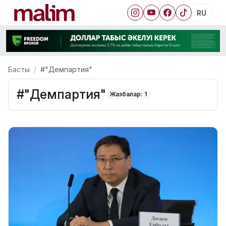
RU
Басты
#"Демпартия"
#"Демпартия"
Жазбалар: 1