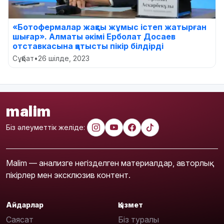
«Ботофермалар жақсы жұмыс істеп жатырған
шығар». Алматы әкімі Ерболат Досаев
отставкасына қатысты пікір білдірді
Сұқбат
•
26 шілде, 2023
malim
Біз әлеуметтік желіде:
Malim — анализге негізделген материалдар, авторлық
пікірлер мен эксклюзив контент.
Айдарлар
Қызмет
Саясат
Біз туралы