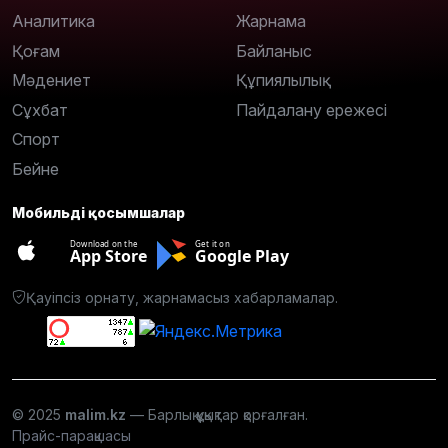
Аналитика
Жарнама
Қоғам
Байланыс
Мәдениет
Құпиялылық
Сұхбат
Пайдалану ережесі
Спорт
Бейне
Мобильді қосымшалар
Download on the
Get it on
App Store
Google Play
Қауіпсіз орнату, жарнамасыз хабарламалар.
© 2025
malim.kz
— Барлық құқықтар қорғалған.
Прайс-парақшасы