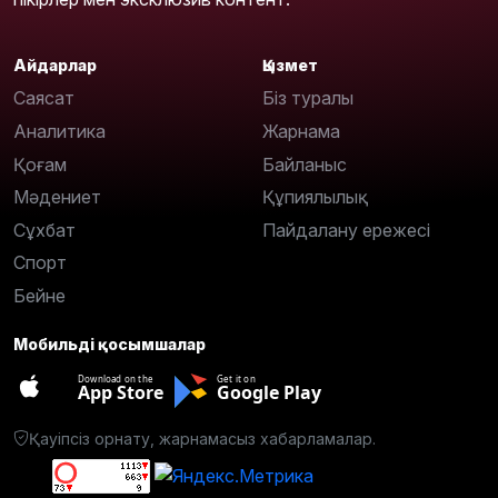
Айдарлар
Қызмет
Саясат
Біз туралы
Аналитика
Жарнама
Қоғам
Байланыс
Мәдениет
Құпиялылық
Сұхбат
Пайдалану ережесі
Спорт
Бейне
Мобильді қосымшалар
Download on the
Get it on
App Store
Google Play
Қауіпсіз орнату, жарнамасыз хабарламалар.