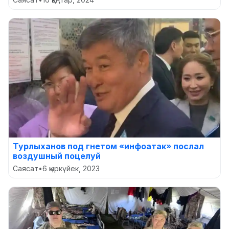
Турлыханов под гнетом «инфоатак» послал
воздушный поцелуй
Саясат
•
6 қыркүйек, 2023