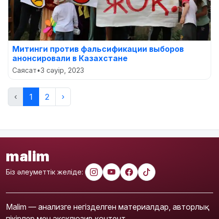
Митинги против фальсификации выборов
анонсировали в Казахстане
Саясат
•
3 сәуір, 2023
‹
1
2
›
malim
Біз әлеуметтік желіде:
Malim — анализге негізделген материалдар, авторлық
пікірлер мен эксклюзив контент.