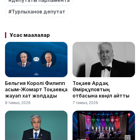
#Турлыханов депутат
Ұқсас мақалалар
Бельгия Королі Филипп
Тоқаев Ардақ
Қасым-Жомарт Тоқаевқа
Әмірқұловтың
жауап хат жолдады
отбасына көңіл айтты
8 тамыз, 2026
7 тамыз, 2026