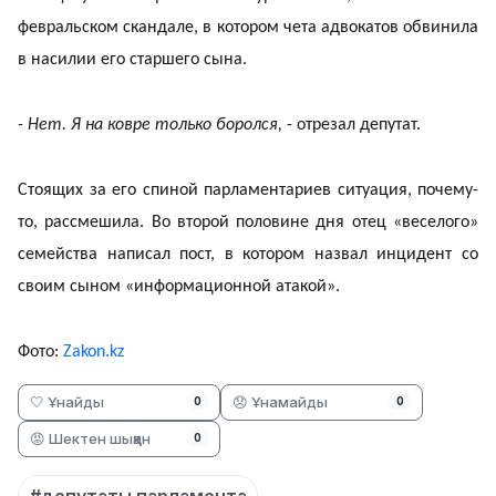
февральском скандале, в котором чета адвокатов обвинила
в насилии его старшего сына.
- Нет. Я на ковре только боролся,
- отрезал депутат.
Стоящих за его спиной парламентариев ситуация, почему-
то, рассмешила. Во второй половине дня отец «веселого»
семейства написал пост, в котором назвал инцидент со
своим сыном «информационной атакой».
Фото:
Zakon.kz
🤍 Ұнайды
😞 Ұнамайды
0
0
😡 Шектен шыққан
0
#депутаты парламента