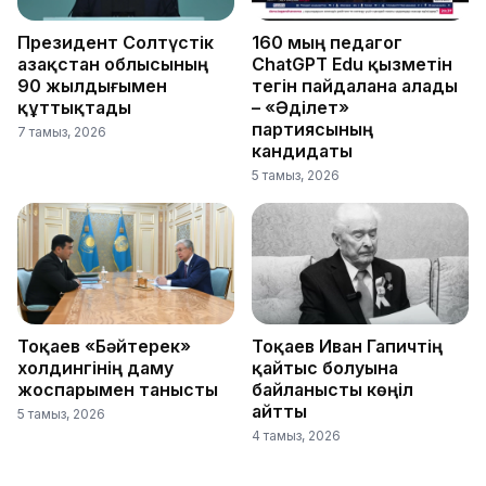
Президент Солтүстік
160 мың педагог
Қазақстан облысының
ChatGPT Edu қызметін
90 жылдығымен
тегін пайдалана алады
құттықтады
– «Әділет»
партиясының
7 тамыз, 2026
кандидаты
5 тамыз, 2026
Тоқаев «Бәйтерек»
Тоқаев Иван Гапичтің
холдингінің даму
қайтыс болуына
жоспарымен танысты
байланысты көңіл
айтты
5 тамыз, 2026
4 тамыз, 2026