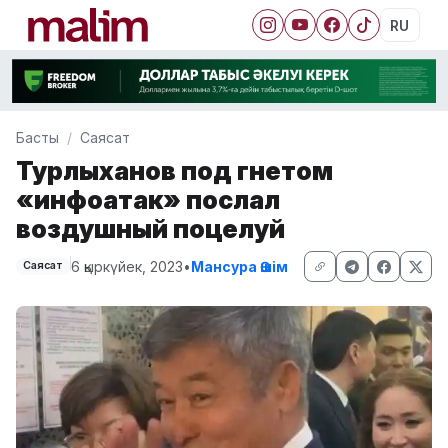
RU
Басты
Саясат
Турлыханов под гнетом
«инфоатак» послал
воздушный поцелуй
6 қыркүйек, 2023
•
Мансура Әшім
Саясат