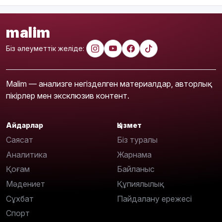
malim
Біз әлеуметтік желіде:
Malim — анализге негізделген материалдар, авторлық
пікірлер мен эксклюзив контент.
Айдарлар
Қызмет
Саясат
Біз туралы
Аналитика
Жарнама
Қоғам
Байланыс
Мәдениет
Құпиялылық
Сұхбат
Пайдалану ережесі
Спорт