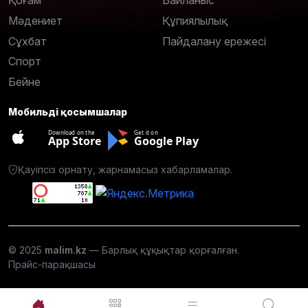
Қоғам
Байланыс
Мәдениет
Құпиялылық
Сұхбат
Пайдалану ережесі
Спорт
Бейне
Мобильді қосымшалар
Download on the
Get it on
App Store
Google Play
Қауіпсіз орнату, жарнамасыз хабарламалар.
© 2025
malim.kz
— Барлық құқықтар қорғалған.
Прайс-парақшасы