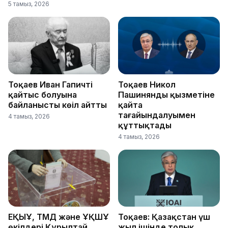
5 тамыз, 2026
Тоқаев Иван Гапичтің
Тоқаев Никол
қайтыс болуына
Пашинянды қызметіне
байланысты көңіл айтты
қайта
тағайындалуымен
4 тамыз, 2026
құттықтады
4 тамыз, 2026
ЕҚЫҰ, ТМД және ҰҚШҰ
Тоқаев: Қазақстан үш
өкілдері Құрылтай
жыл ішінде толық