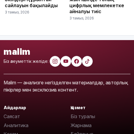
сайлауын бақылайды
цифрлық мемлекетке
айналуы тиіс
3 тамыз, 2026
3 тамыз, 2026
malim
Біз әлеуметтік желіде:
Malim — анализге негізделген материалдар, авторлық
пікірлер мен эксклюзив контент.
Айдарлар
Қызмет
Саясат
Біз туралы
Аналитика
Жарнама