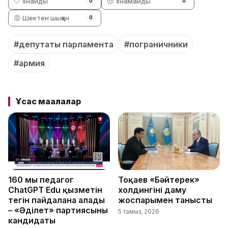
🤍 Ұнайды
😞 Ұнамайды
0
0
😡 Шектен шыққан
0
#депутаты парламента
#пограничники
#армия
Ұқсас мақалалар
160 мың педагог
Тоқаев «Бәйтерек»
ChatGPT Edu қызметін
холдингінің даму
тегін пайдалана алады
жоспарымен танысты
– «Әділет» партиясының
5 тамыз, 2026
кандидаты