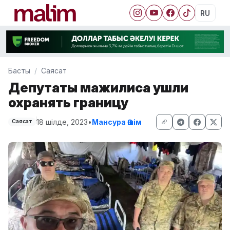
RU
Басты
Саясат
Депутаты мажилиса ушли
охранять границу
18 шілде, 2023
•
Мансура Әшім
Саясат