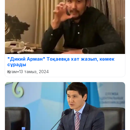
"Дикий Арман" Тоқаевқа хат жазып, көмек
сұрады
Қоғам
•
13 тамыз, 2024