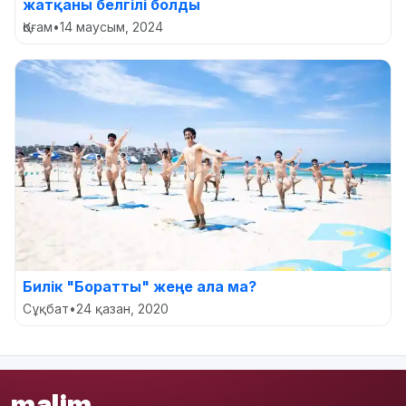
жатқаны белгілі болды
Қоғам
•
14 маусым, 2024
Билік "Боратты" жеңе ала ма?
Сұқбат
•
24 қазан, 2020
malim