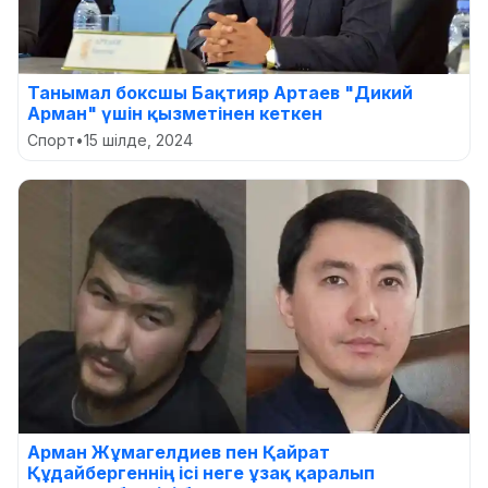
Танымал боксшы Бақтияр Артаев "Дикий
Арман" үшін қызметінен кеткен
Спорт
•
15 шілде, 2024
Арман Жұмагелдиев пен Қайрат
Құдайбергеннің ісі неге ұзақ қаралып