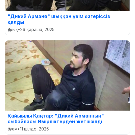
"Дикий Арманға" шыққан үкім өзгеріссіз
қалды
Құқық
•
26 қараша, 2025
Қайығылы Қаңтар: "Дикий Арманның"
сыбайласы Әмірліктерден жеткізілді
Қоғам
•
11 шілде, 2025