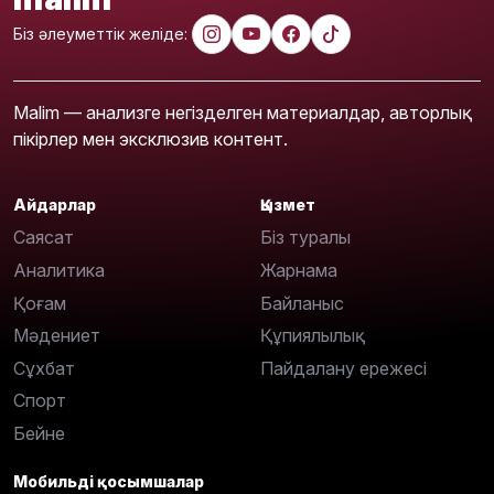
Біз әлеуметтік желіде:
Malim — анализге негізделген материалдар, авторлық
пікірлер мен эксклюзив контент.
Айдарлар
Қызмет
Саясат
Біз туралы
Аналитика
Жарнама
Қоғам
Байланыс
Мәдениет
Құпиялылық
Сұхбат
Пайдалану ережесі
Спорт
Бейне
Мобильді қосымшалар