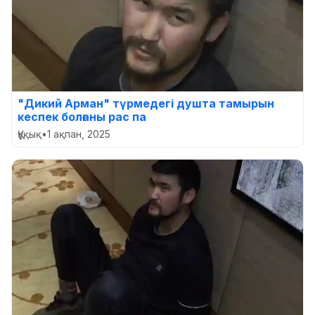
"Дикий Арман" түрмедегі душта тамырын
кеспек болғаны рас па
Құқық
•
1 ақпан, 2025