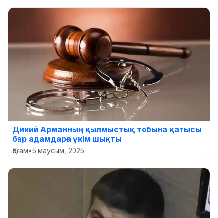
Дикий Арманның қылмыстық тобына қатысы
бар адамдарға үкім шықты
Қоғам
•
5 маусым, 2025