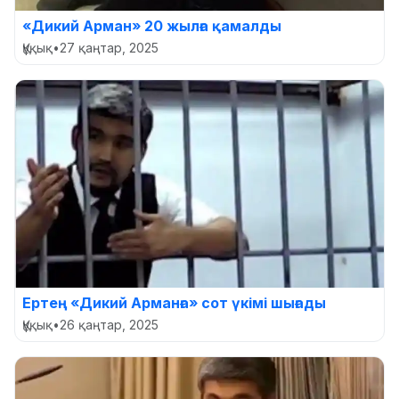
«Дикий Арман» 20 жылға қамалды
Құқық
•
27 қаңтар, 2025
Ертең «Дикий Арманға» сот үкімі шығады
Құқық
•
26 қаңтар, 2025