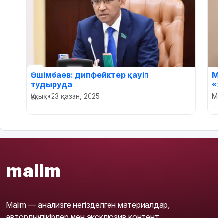
Әшімбаев: дипфейктер қауіп
М
тудыруда
«
Құқық
•
23 қазан, 2025
M
malim
Malim — анализге негізделген материалдар,
авторлық пікірлер мен эксклюзив контент.