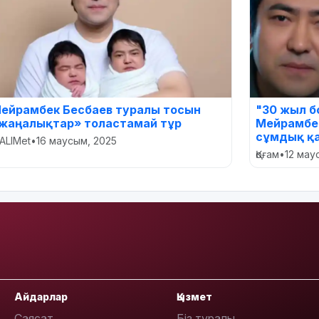
ейрамбек Бесбаев туралы тосын
"30 жыл б
жаңалықтар» толастамай тұр
Мейрамбек
сұмдық қ
ALIMet
•
16 маусым, 2025
Қоғам
•
12 мау
Айдарлар
Қызмет
Саясат
Біз туралы