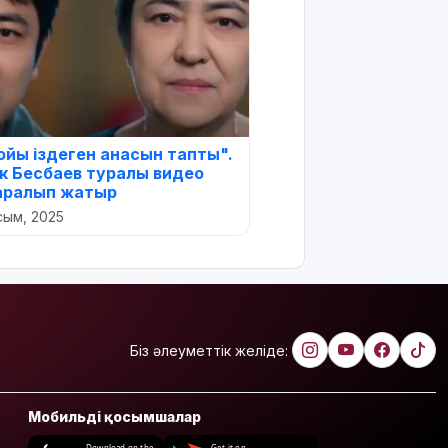
ойы іздеген анасын тапты".
 Бесбаев туралы видео
аралып жатыр
сым, 2025
Біз әлеуметтік желіде:
Мобильді қосымшалар
Download on the
Get it on