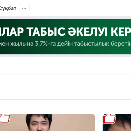
Сұқбат