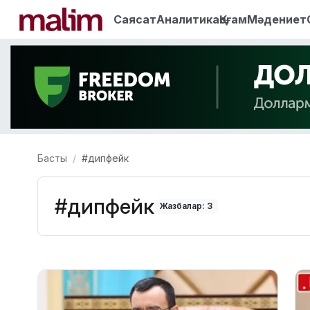
Саясат
Аналитика
Қоғам
Мәдениет
Басты
#дипфейк
#дипфейк
Жазбалар: 3