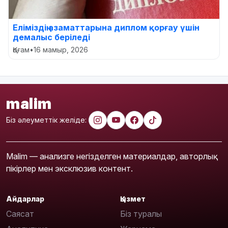
Еліміздің азаматтарына диплом қорғау үшін
демалыс беріледі
Қоғам
•
16 мамыр, 2026
malim
Біз әлеуметтік желіде:
Malim — анализге негізделген материалдар, авторлық
пікірлер мен эксклюзив контент.
Айдарлар
Қызмет
Саясат
Біз туралы