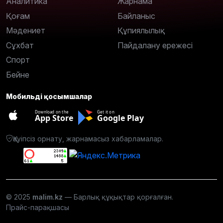
Аналитика
Жарнама
Қоғам
Байланыс
Мәдениет
Құпиялылық
Сұхбат
Пайдалану ережесі
Спорт
Бейне
Мобильді қосымшалар
Download on the
Get it on
App Store
Google Play
Қауіпсіз орнату, жарнамасыз хабарламалар.
© 2025
malim.kz
— Барлық құқықтар қорғалған.
Прайс-парақшасы