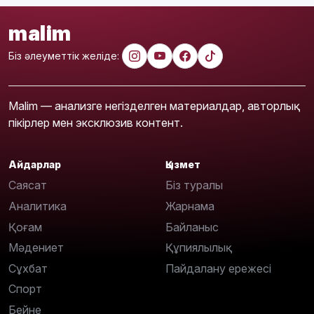
malim
Біз әлеуметтік желіде:
Malim — анализге негізделген материалдар, авторлық
пікірлер мен эксклюзив контент.
Айдарлар
Қызмет
Саясат
Біз туралы
Аналитика
Жарнама
Қоғам
Байланыс
Мәдениет
Құпиялылық
Сұхбат
Пайдалану ережесі
Спорт
Бейне