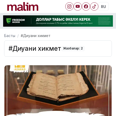
RU
Басты
#Диуани хикмет
#Диуани хикмет
Жазбалар: 2