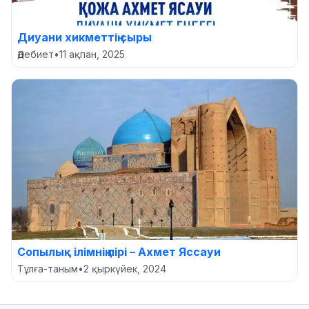
Диуани хикметтің сыры
Әдебиет
•
11 ақпан, 2025
Сопылық ілімнің пірі – Ахмет Яссауи
Тұлға-таным
•
2 қыркүйек, 2024