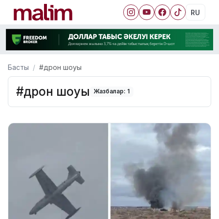
RU
Басты
#дрон шоуы
#дрон шоуы
Жазбалар: 1