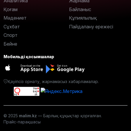
Аналитика
Жарнама
Қоғам
Байланыс
Мәдениет
Құпиялылық
Сұхбат
Пайдалану ережесі
Спорт
Бейне
Мобильді қосымшалар
Download on the
Get it on
App Store
Google Play
Қауіпсіз орнату, жарнамасыз хабарламалар.
© 2025
malim.kz
— Барлық құқықтар қорғалған.
Прайс-парақшасы