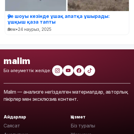
Әуе шоуы кезінде ұшақ апатқа ұшырады:
ұшқыш қаза тапты
Әлем
•
24 наурыз, 2025
malim
Біз әлеуметтік желіде:
Malim — анализге негізделген материалдар, авторлық
пікірлер мен эксклюзив контент.
Айдарлар
Қызмет
Саясат
Біз туралы