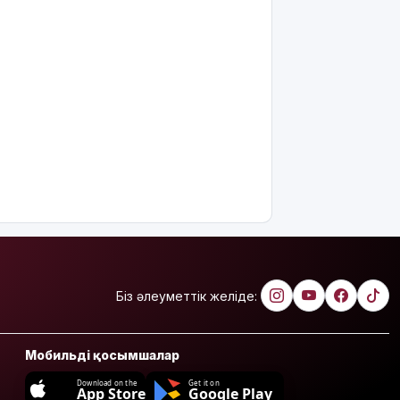
Біз әлеуметтік желіде:
Мобильді қосымшалар
Download on the
Get it on
App Store
Google Play