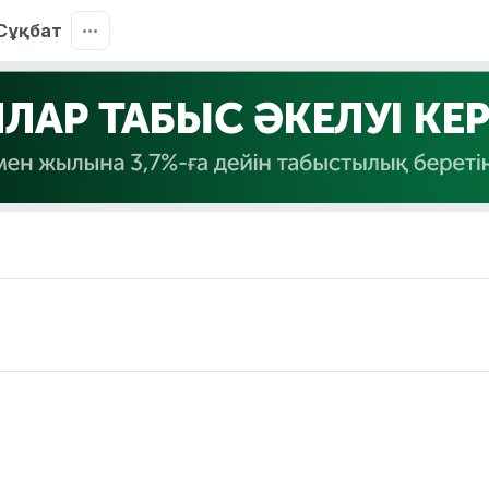
Сұқбат