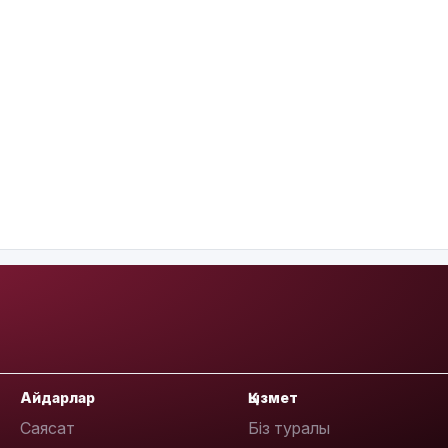
Айдарлар
Қызмет
Саясат
Біз туралы