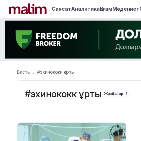
Саясат
Аналитика
Қоғам
Мәдениет
Басты
#эхинококк құрты
#эхинококк құрты
Жазбалар: 1