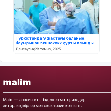
Түркістанда 9 жастағы баланың
бауырынан эхинококк құрты алынды
Денсаулық
•
28 тамыз, 2025
malim
Malim — анализге негізделген материалдар,
авторлық пікірлер мен эксклюзив контент.