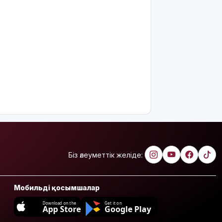
Біз әлеуметтік желіде:
Мобильді қосымшалар
Download on the
Get it on
App Store
Google Play