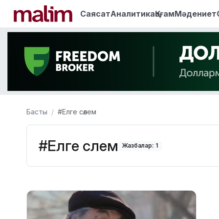
Саясат
Аналитика
Қоғам
Мәдениет
Басты
#Елге сәлем
#Елге сәлем
Жазбалар: 1