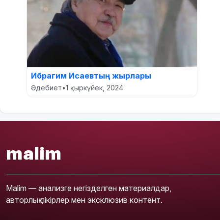
Ибрагим Исаевтың жырлары
Әдебиет
•
1 қыркүйек, 2024
malim
Malim — анализге негізделген материалдар,
авторлық пікірлер мен эксклюзив контент.