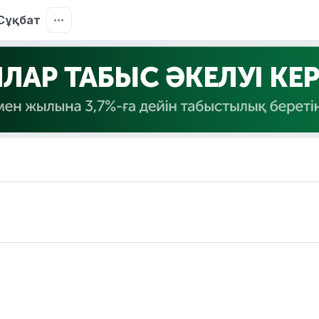
Сұқбат