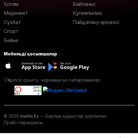
Қоғам
Байланыс
Мәдениет
Құпиялылық
Сұхбат
Пайдалану ережесі
Спорт
Бейне
Мобильді қосымшалар
Download on the
Get it on
App Store
Google Play
Қауіпсіз орнату, жарнамасыз хабарламалар.
© 2025
malim.kz
— Барлық құқықтар қорғалған.
Прайс-парақшасы