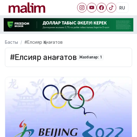
RU
Басты
#Елсияр Қанағатов
#Елсияр Қанағатов
Жазбалар: 1