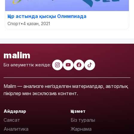
Қыр астында қысқы Олимпиада
Спорт
•
4 қазан, 2021
malim
Біз әлеуметтік желіде:
Malim — анализге негізделген материалдар, авторлық
пікірлер мен эксклюзив контент.
Айдарлар
Қызмет
Саясат
Біз туралы
Аналитика
Жарнама