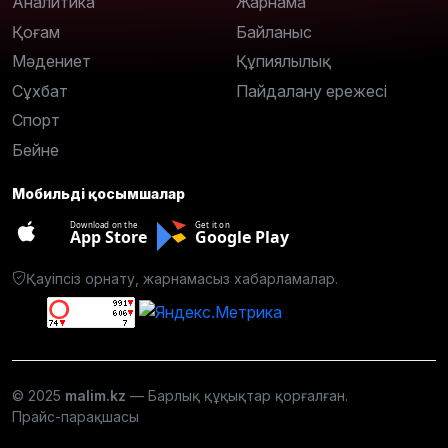
Аналитика
Жарнама
Қоғам
Байланыс
Мәдениет
Құпиялылық
Сұхбат
Пайдалану ережесі
Спорт
Бейне
Мобильді қосымшалар
Download on the
Get it on
App Store
Google Play
Қауіпсіз орнату, жарнамасыз хабарламалар.
© 2025
malim.kz
— Барлық құқықтар қорғалған.
Прайс-парақшасы