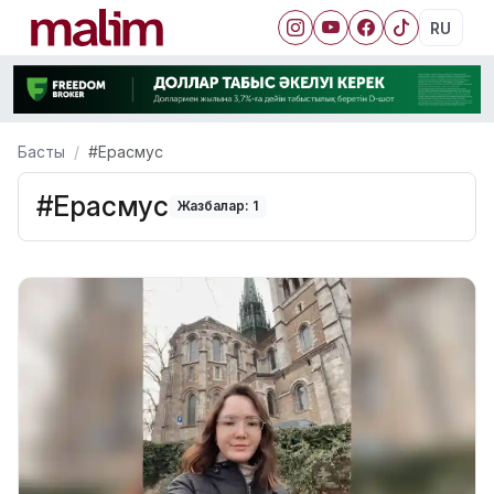
RU
Басты
#Ерасмус
#Ерасмус
Жазбалар: 1