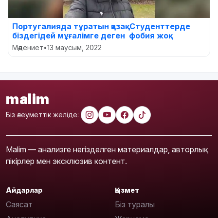
Португалияда тұратын қазақ: Студенттерде
біздегідей мұғалімге деген фобия жоқ
Мәдениет
•
13 маусым, 2022
malim
Біз әлеуметтік желіде:
Malim — анализге негізделген материалдар, авторлық
пікірлер мен эксклюзив контент.
Айдарлар
Қызмет
Саясат
Біз туралы