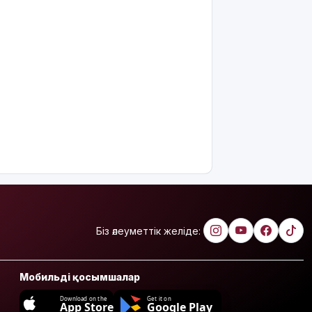
Біз әлеуметтік желіде:
Мобильді қосымшалар
Download on the
Get it on
App Store
Google Play