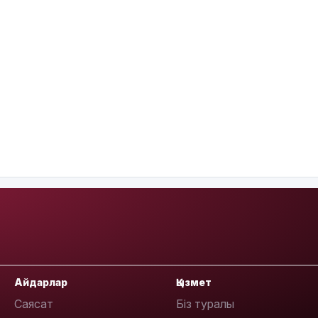
Айдарлар
Қызмет
Саясат
Біз туралы