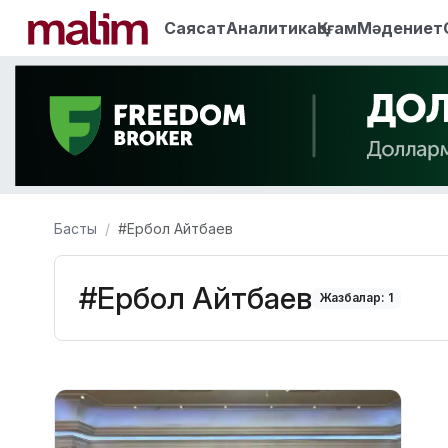
Саясат
Аналитика
Қоғам
Мәдениет
Басты
#Ербол Айтбаев
#Ербол Айтбаев
Жазбалар: 1