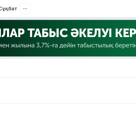
Сұқбат