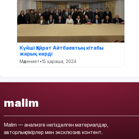
Күйші Қайрат Айтбаевтың кітабы
жарық көрді
Мәдениет
•
15 қараша, 2024
malim
Malim — анализге негізделген материалдар,
авторлық пікірлер мен эксклюзив контент.