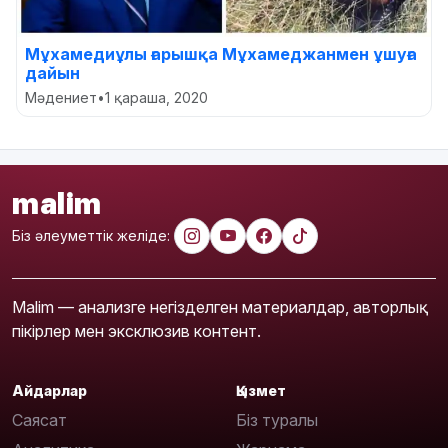
Мұхамедиұлы ғарышқа Мұхамеджанмен ұшуға
дайын
Мәдениет
•
1 қараша, 2020
malim
Біз әлеуметтік желіде:
Malim — анализге негізделген материалдар, авторлық
пікірлер мен эксклюзив контент.
Айдарлар
Қызмет
Саясат
Біз туралы