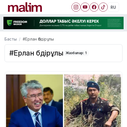
RU
Басты
#Ерлан Әбдірұлы
#Ерлан Әбдірұлы
Жазбалар: 1