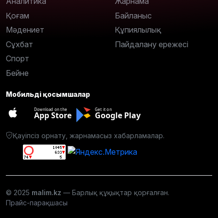
Аналитика
Жарнама
Қоғам
Байланыс
Мәдениет
Құпиялылық
Сұхбат
Пайдалану ережесі
Спорт
Бейне
Мобильді қосымшалар
Download on the
Get it on
App Store
Google Play
Қауіпсіз орнату, жарнамасыз хабарламалар.
© 2025
malim.kz
— Барлық құқықтар қорғалған.
Прайс-парақшасы