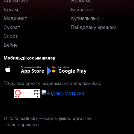
Аналитика
Жарнама
Қоғам
Байланыс
Мәдениет
Құпиялылық
Сұхбат
Пайдалану ережесі
Спорт
Бейне
Мобильді қосымшалар
Download on the
Get it on
App Store
Google Play
Қауіпсіз орнату, жарнамасыз хабарламалар.
© 2025
malim.kz
— Барлық құқықтар қорғалған.
Прайс-парақшасы