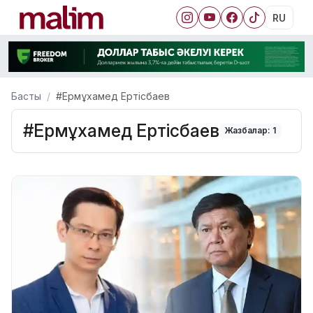
RU
Басты
#Ермұхамед Ертісбаев
#Ермұхамед Ертісбаев
Жазбалар: 1