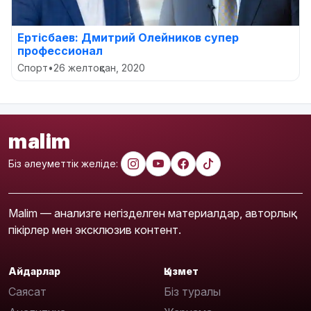
Ертісбаев: Дмитрий Олейников супер
профессионал
Спорт
•
26 желтоқсан, 2020
malim
Біз әлеуметтік желіде:
Malim — анализге негізделген материалдар, авторлық
пікірлер мен эксклюзив контент.
Айдарлар
Қызмет
Саясат
Біз туралы