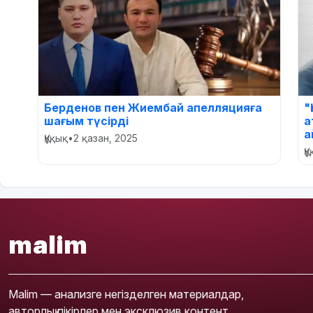
Берденов пен Жиембай апелляцияға
"
шағым түсірді
а
а
Құқық
•
2 қазан, 2025
Қ
malim
Malim — анализге негізделген материалдар,
авторлық пікірлер мен эксклюзив контент.