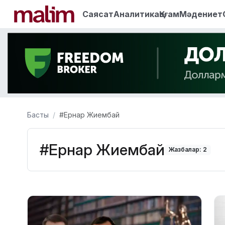
Саясат
Аналитика
Қоғам
Мәдениет
Басты
#Ернар Жиембай
#Ернар Жиембай
Жазбалар: 2