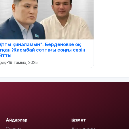
Қатты қиналамын". Берденовке оқ
тқан Жиембай соттағы соңғы сөзін
йтты
ұқық
•
19 тамыз, 2025
Айдарлар
Қызмет
Саясат
Біз туралы