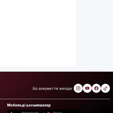
Біз әлеуметтік желіде:
Мобильді қосымшалар
Download on the
Get it on