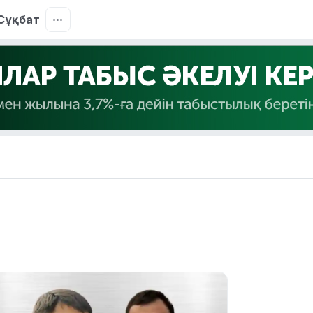
Сұқбат