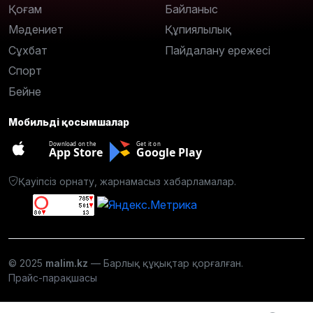
Қоғам
Байланыс
Мәдениет
Құпиялылық
Сұхбат
Пайдалану ережесі
Спорт
Бейне
Мобильді қосымшалар
Download on the
Get it on
App Store
Google Play
Қауіпсіз орнату, жарнамасыз хабарламалар.
© 2025
malim.kz
— Барлық құқықтар қорғалған.
Прайс-парақшасы