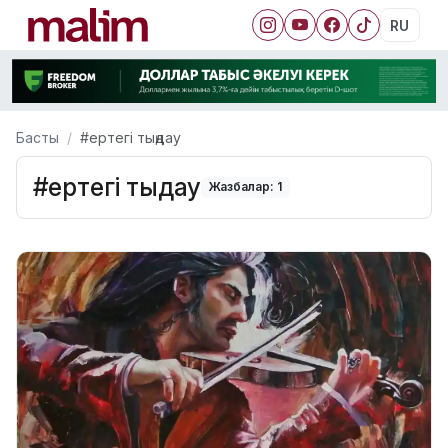
RU
Басты
#ертегі тыңдау
#ертегі тыңдау
Жазбалар: 1