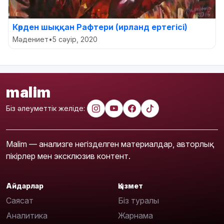
Көрден шыққан Рафтери (ирланд ертегісі)
Мәдениет
•
5 сәуір, 2020
malim
Біз әлеуметтік желіде:
Malim — анализге негізделген материалдар, авторлық
пікірлер мен эксклюзив контент.
Айдарлар
Қызмет
Саясат
Біз туралы
Аналитика
Жарнама